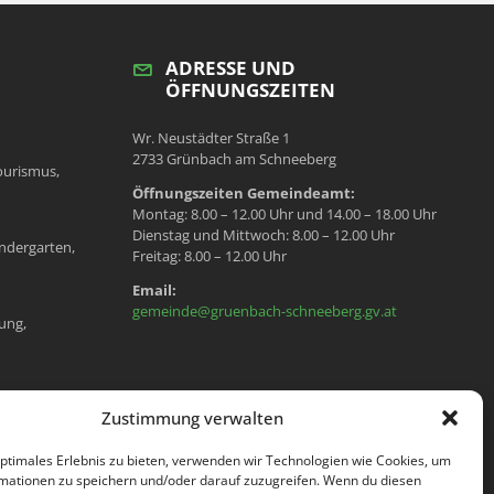
ADRESSE UND
ÖFFNUNGSZEITEN
Wr. Neustädter Straße 1
2733 Grünbach am Schneeberg
ourismus,
Öffnungszeiten Gemeindeamt:
Montag: 8.00 – 12.00 Uhr und 14.00 – 18.00 Uhr
Dienstag und Mittwoch: 8.00 – 12.00 Uhr
ndergarten,
Freitag: 8.00 – 12.00 Uhr
Email:
gemeinde@gruenbach-schneeberg.gv.at
ung,
en, Meldeamt,
Zustimmung verwalten
optimales Erlebnis zu bieten, verwenden wir Technologien wie Cookies, um
mationen zu speichern und/oder darauf zuzugreifen. Wenn du diesen