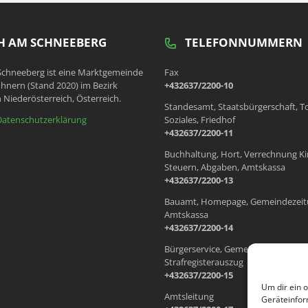
 AM SCHNEEBERG
TELEFONNUMMERN
chneeberg ist eine Marktgemeinde
Fax
hnern (Stand 2020) im Bezirk
+432637/2200-10
 Niederösterreich, Österreich.
Standesamt, Staatsbürgerschaft, T
Datenschutzerklärung
Soziales, Friedhof
+432637/2200-11
Buchhaltung, Hort, Verrechnung Ki
Steuern, Abgaben, Amtskassa
+432637/2200-13
Bauamt, Homepage, Gemeindezeit
Amtskassa
+432637/2200-14
Bürgerservice, Gemeindewohnung
Strafregisterauszug
+432637/2200-15
Um dir ein 
Amtsleitung
Geräteinfor