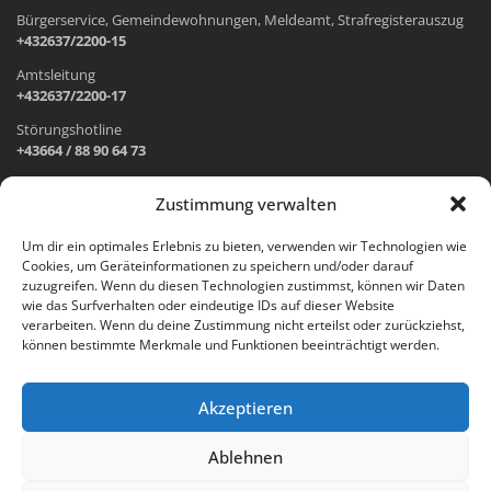
Bürgerservice, Gemeindewohnungen, Meldeamt, Strafregisterauszug
+432637/2200-15
Amtsleitung
+432637/2200-17
Störungshotline
+43664 / 88 90 64 73
Zustimmung verwalten
ADRESSE UND ÖFFNUNGSZEITEN
Um dir ein optimales Erlebnis zu bieten, verwenden wir Technologien wie
Cookies, um Geräteinformationen zu speichern und/oder darauf
Wr. Neustädter Straße 1
zuzugreifen. Wenn du diesen Technologien zustimmst, können wir Daten
2733 Grünbach am Schneeberg
wie das Surfverhalten oder eindeutige IDs auf dieser Website
verarbeiten. Wenn du deine Zustimmung nicht erteilst oder zurückziehst,
Öffnungszeiten Gemeindeamt:
können bestimmte Merkmale und Funktionen beeinträchtigt werden.
Montag: 8.00 – 12.00 Uhr und 14.00 – 18.00 Uhr
Dienstag und Mittwoch: 8.00 – 12.00 Uhr
Freitag: 8.00 – 12.00 Uhr
Akzeptieren
Email:
gemeinde@gruenbach-schneeberg.gv.at
Ablehnen