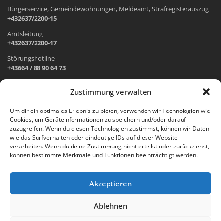
Bürgerservice, Gemeindewohnungen, Meldeamt, Strafregisterauszug
+432637/2200-15
Amtsleitung
+432637/2200-17
Störungshotline
+43664 / 88 90 64 73
Zustimmung verwalten
ADRESSE UND ÖFFNUNGSZEITEN
Um dir ein optimales Erlebnis zu bieten, verwenden wir Technologien wie
Cookies, um Geräteinformationen zu speichern und/oder darauf
Wr. Neustädter Straße 1
zuzugreifen. Wenn du diesen Technologien zustimmst, können wir Daten
2733 Grünbach am Schneeberg
wie das Surfverhalten oder eindeutige IDs auf dieser Website
verarbeiten. Wenn du deine Zustimmung nicht erteilst oder zurückziehst,
Öffnungszeiten Gemeindeamt:
können bestimmte Merkmale und Funktionen beeinträchtigt werden.
Montag: 8.00 – 12.00 Uhr und 14.00 – 18.00 Uhr
Dienstag und Mittwoch: 8.00 – 12.00 Uhr
Freitag: 8.00 – 12.00 Uhr
Akzeptieren
Email:
gemeinde@gruenbach-schneeberg.gv.at
Ablehnen