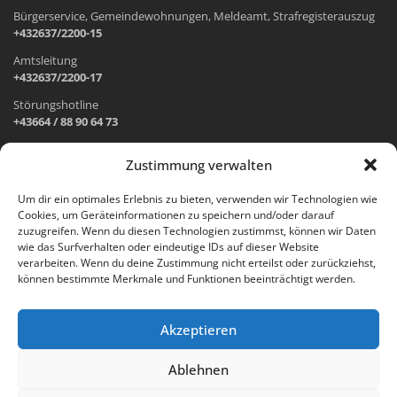
Bürgerservice, Gemeindewohnungen, Meldeamt, Strafregisterauszug
+432637/2200-15
Amtsleitung
+432637/2200-17
Störungshotline
+43664 / 88 90 64 73
Zustimmung verwalten
ADRESSE UND ÖFFNUNGSZEITEN
Um dir ein optimales Erlebnis zu bieten, verwenden wir Technologien wie
Cookies, um Geräteinformationen zu speichern und/oder darauf
Wr. Neustädter Straße 1
zuzugreifen. Wenn du diesen Technologien zustimmst, können wir Daten
2733 Grünbach am Schneeberg
wie das Surfverhalten oder eindeutige IDs auf dieser Website
verarbeiten. Wenn du deine Zustimmung nicht erteilst oder zurückziehst,
Öffnungszeiten Gemeindeamt:
können bestimmte Merkmale und Funktionen beeinträchtigt werden.
Montag: 8.00 – 12.00 Uhr und 14.00 – 18.00 Uhr
Dienstag und Mittwoch: 8.00 – 12.00 Uhr
Freitag: 8.00 – 12.00 Uhr
Akzeptieren
Email:
gemeinde@gruenbach-schneeberg.gv.at
Ablehnen