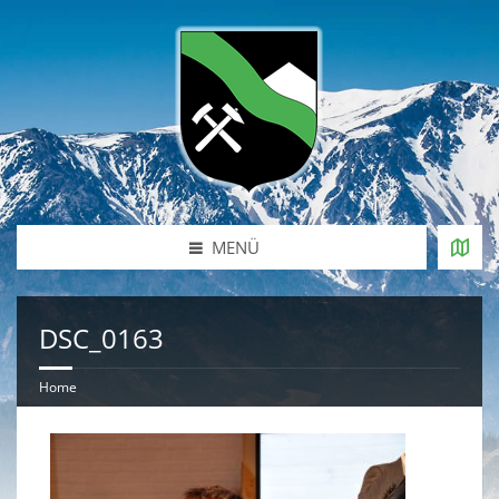
MENÜ
DSC_0163
Home