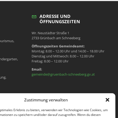
ADRESSE UND
ÖFFNUNGSZEITEN
Wr. Neustädter Straße 1
2733 Grünbach am Schneeberg
ourismus,
Öffnungszeiten Gemeindeamt:
Montag: 8.00 – 12.00 Uhr und 14.00 – 18.00 Uhr
Dienstag und Mittwoch: 8.00 – 12.00 Uhr
ndergarten,
Freitag: 8.00 – 12.00 Uhr
Email:
gemeinde@gruenbach-schneeberg.gv.at
ung,
en, Meldeamt,
Zustimmung verwalten
optimales Erlebnis zu bieten, verwenden wir Technologien wie Cookies, um
mationen zu speichern und/oder darauf zuzugreifen. Wenn du diesen