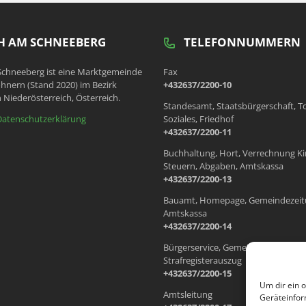
 AM SCHNEEBERG
TELEFONNUMMERN
chneeberg ist eine Marktgemeinde
Fax
hnern (Stand 2020) im Bezirk
+432637/2200-10
 Niederösterreich, Österreich.
Standesamt, Staatsbürgerschaft, T
Datenschutzerklärung
Soziales, Friedhof
+432637/2200-11
Buchhaltung, Hort, Verrechnung Ki
Steuern, Abgaben, Amtskassa
+432637/2200-13
Bauamt, Homepage, Gemeindezeit
Amtskassa
+432637/2200-14
Bürgerservice, Gemeindewohnung
Strafregisterauszug
+432637/2200-15
Um dir ein 
Amtsleitung
Geräteinfor