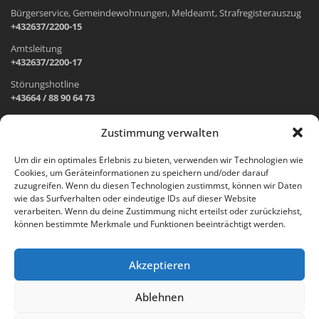
Bürgerservice, Gemeindewohnungen, Meldeamt, Strafregisterauszug
+432637/2200-15
Amtsleitung
+432637/2200-17
Störungshotline
+43664 / 88 90 64 73
Zustimmung verwalten
ADRESSE UND ÖFFNUNGSZEITEN
Um dir ein optimales Erlebnis zu bieten, verwenden wir Technologien wie
Cookies, um Geräteinformationen zu speichern und/oder darauf
Wr. Neustädter Straße 1
zuzugreifen. Wenn du diesen Technologien zustimmst, können wir Daten
2733 Grünbach am Schneeberg
wie das Surfverhalten oder eindeutige IDs auf dieser Website
verarbeiten. Wenn du deine Zustimmung nicht erteilst oder zurückziehst,
Öffnungszeiten Gemeindeamt:
können bestimmte Merkmale und Funktionen beeinträchtigt werden.
Montag: 8.00 – 12.00 Uhr und 14.00 – 18.00 Uhr
Dienstag und Mittwoch: 8.00 – 12.00 Uhr
Freitag: 8.00 – 12.00 Uhr
Akzeptieren
Email:
gemeinde@gruenbach-schneeberg.gv.at
Ablehnen