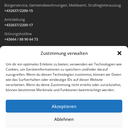
Bürgerservice, Gemeindewohnungen, Meldeamt, Strafregisterauszug
+432637/2200-15
Amtsleitung
+432637/2200-17
Störungshotline
+43664 / 88 90 64 73
Zustimmung verwalten
ADRESSE UND ÖFFNUNGSZEITEN
Um dir ein optimales Erlebnis zu bieten, verwenden wir Technologien wie
Cookies, um Geräteinformationen zu speichern und/oder darauf
Wr. Neustädter Straße 1
zuzugreifen. Wenn du diesen Technologien zustimmst, können wir Daten
2733 Grünbach am Schneeberg
wie das Surfverhalten oder eindeutige IDs auf dieser Website
verarbeiten. Wenn du deine Zustimmung nicht erteilst oder zurückziehst,
Öffnungszeiten Gemeindeamt:
können bestimmte Merkmale und Funktionen beeinträchtigt werden.
Montag: 8.00 – 12.00 Uhr und 14.00 – 18.00 Uhr
Dienstag und Mittwoch: 8.00 – 12.00 Uhr
Freitag: 8.00 – 12.00 Uhr
Akzeptieren
Email:
gemeinde@gruenbach-schneeberg.gv.at
Ablehnen