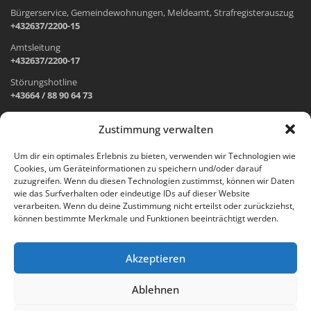
Bürgerservice, Gemeindewohnungen, Meldeamt, Strafregisterauszug
+432637/2200-15
Amtsleitung
+432637/2200-17
Störungshotline
+43664 / 88 90 64 73
Zustimmung verwalten
ADRESSE UND ÖFFNUNGSZEITEN
Um dir ein optimales Erlebnis zu bieten, verwenden wir Technologien wie
Cookies, um Geräteinformationen zu speichern und/oder darauf
Wr. Neustädter Straße 1
zuzugreifen. Wenn du diesen Technologien zustimmst, können wir Daten
2733 Grünbach am Schneeberg
wie das Surfverhalten oder eindeutige IDs auf dieser Website
verarbeiten. Wenn du deine Zustimmung nicht erteilst oder zurückziehst,
Öffnungszeiten Gemeindeamt:
können bestimmte Merkmale und Funktionen beeinträchtigt werden.
Montag: 8.00 – 12.00 Uhr und 14.00 – 18.00 Uhr
Dienstag und Mittwoch: 8.00 – 12.00 Uhr
Freitag: 8.00 – 12.00 Uhr
Akzeptieren
Email:
gemeinde@gruenbach-schneeberg.gv.at
Ablehnen