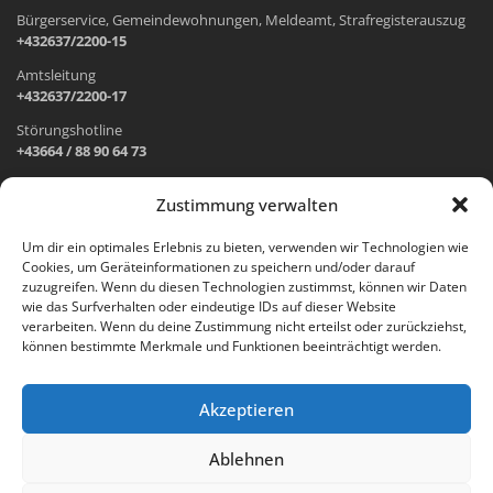
Bürgerservice, Gemeindewohnungen, Meldeamt, Strafregisterauszug
+432637/2200-15
Amtsleitung
+432637/2200-17
Störungshotline
+43664 / 88 90 64 73
Zustimmung verwalten
ADRESSE UND ÖFFNUNGSZEITEN
Um dir ein optimales Erlebnis zu bieten, verwenden wir Technologien wie
Cookies, um Geräteinformationen zu speichern und/oder darauf
Wr. Neustädter Straße 1
zuzugreifen. Wenn du diesen Technologien zustimmst, können wir Daten
2733 Grünbach am Schneeberg
wie das Surfverhalten oder eindeutige IDs auf dieser Website
verarbeiten. Wenn du deine Zustimmung nicht erteilst oder zurückziehst,
Öffnungszeiten Gemeindeamt:
können bestimmte Merkmale und Funktionen beeinträchtigt werden.
Montag: 8.00 – 12.00 Uhr und 14.00 – 18.00 Uhr
Dienstag und Mittwoch: 8.00 – 12.00 Uhr
Freitag: 8.00 – 12.00 Uhr
Akzeptieren
Email:
gemeinde@gruenbach-schneeberg.gv.at
Ablehnen