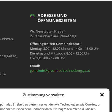
ADRESSE UND
ÖFFNUNGSZEITEN
Wr. Neustädter Straße 1
2733 Grünbach am Schneeberg
ourismus,
Öffnungszeiten Gemeindeamt:
Montag: 8.00 – 12.00 Uhr und 14.00 – 18.00 Uhr
Dienstag und Mittwoch: 8.00 – 12.00 Uhr
ndergarten,
Freitag: 8.00 – 12.00 Uhr
Email:
gemeinde@gruenbach-schneeberg.gv.at
ung,
en, Meldeamt,
Zustimmung verwalten
optimales Erlebnis zu bieten, verwenden wir Technologien wie Cookies, um
mationen zu speichern und/oder darauf zuzugreifen. Wenn du diesen