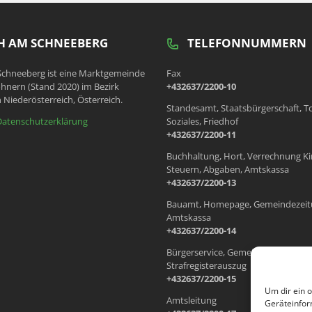
 AM SCHNEEBERG
TELEFONNUMMERN
chneeberg ist eine Marktgemeinde
Fax
hnern (Stand 2020) im Bezirk
+432637/2200-10
 Niederösterreich, Österreich.
Standesamt, Staatsbürgerschaft, T
Datenschutzerklärung
Soziales, Friedhof
+432637/2200-11
Buchhaltung, Hort, Verrechnung Ki
Steuern, Abgaben, Amtskassa
+432637/2200-13
Bauamt, Homepage, Gemeindezeit
Amtskassa
+432637/2200-14
Bürgerservice, Gemeindewohnung
Strafregisterauszug
+432637/2200-15
Um dir ein 
Amtsleitung
Geräteinfor