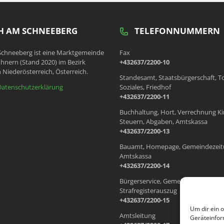
 AM SCHNEEBERG
TELEFONNUMMERN
chneeberg ist eine Marktgemeinde
Fax
hnern (Stand 2020) im Bezirk
+432637/2200-10
 Niederösterreich, Österreich.
Standesamt, Staatsbürgerschaft, T
Datenschutzerklärung
Soziales, Friedhof
+432637/2200-11
Buchhaltung, Hort, Verrechnung Ki
Steuern, Abgaben, Amtskassa
+432637/2200-13
Bauamt, Homepage, Gemeindezeit
Amtskassa
+432637/2200-14
Bürgerservice, Gemeindewohnung
Strafregisterauszug
+432637/2200-15
Um dir ein 
Amtsleitung
Geräteinfor