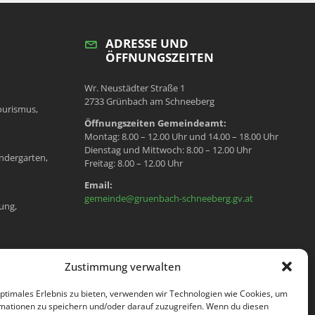
ADRESSE UND
ÖFFNUNGSZEITEN
Wr. Neustädter Straße 1
2733 Grünbach am Schneeberg
ourismus,
Öffnungszeiten Gemeindeamt:
Montag: 8.00 – 12.00 Uhr und 14.00 – 18.00 Uhr
Dienstag und Mittwoch: 8.00 – 12.00 Uhr
ndergarten,
Freitag: 8.00 – 12.00 Uhr
Email:
gemeinde@gruenbach-schneeberg.gv.at
ung,
en, Meldeamt,
Zustimmung verwalten
optimales Erlebnis zu bieten, verwenden wir Technologien wie Cookies, um
mationen zu speichern und/oder darauf zuzugreifen. Wenn du diesen