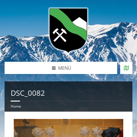
MENÜ
DSC_0082
Home