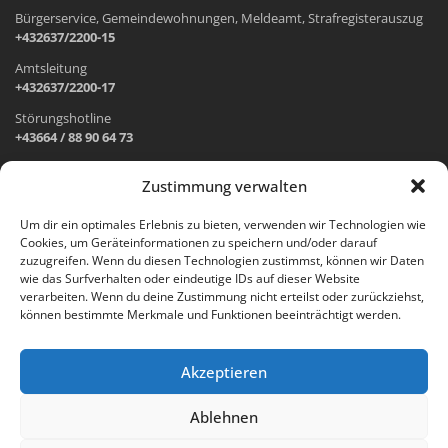
Bürgerservice, Gemeindewohnungen, Meldeamt, Strafregisterauszug
+432637/2200-15
Amtsleitung
+432637/2200-17
Störungshotline
+43664 / 88 90 64 73
Zustimmung verwalten
ADRESSE UND ÖFFNUNGSZEITEN
Um dir ein optimales Erlebnis zu bieten, verwenden wir Technologien wie
Cookies, um Geräteinformationen zu speichern und/oder darauf
Wr. Neustädter Straße 1
zuzugreifen. Wenn du diesen Technologien zustimmst, können wir Daten
2733 Grünbach am Schneeberg
wie das Surfverhalten oder eindeutige IDs auf dieser Website
verarbeiten. Wenn du deine Zustimmung nicht erteilst oder zurückziehst,
Öffnungszeiten Gemeindeamt:
können bestimmte Merkmale und Funktionen beeinträchtigt werden.
Montag: 8.00 – 12.00 Uhr und 14.00 – 18.00 Uhr
Dienstag und Mittwoch: 8.00 – 12.00 Uhr
Freitag: 8.00 – 12.00 Uhr
Akzeptieren
Email:
gemeinde@gruenbach-schneeberg.gv.at
Ablehnen