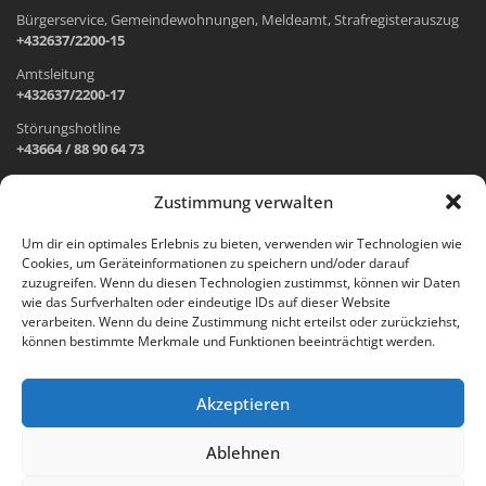
Bürgerservice, Gemeindewohnungen, Meldeamt, Strafregisterauszug
+432637/2200-15
Amtsleitung
+432637/2200-17
Störungshotline
+43664 / 88 90 64 73
Zustimmung verwalten
ADRESSE UND ÖFFNUNGSZEITEN
Um dir ein optimales Erlebnis zu bieten, verwenden wir Technologien wie
Cookies, um Geräteinformationen zu speichern und/oder darauf
Wr. Neustädter Straße 1
zuzugreifen. Wenn du diesen Technologien zustimmst, können wir Daten
2733 Grünbach am Schneeberg
wie das Surfverhalten oder eindeutige IDs auf dieser Website
verarbeiten. Wenn du deine Zustimmung nicht erteilst oder zurückziehst,
Öffnungszeiten Gemeindeamt:
können bestimmte Merkmale und Funktionen beeinträchtigt werden.
Montag: 8.00 – 12.00 Uhr und 14.00 – 18.00 Uhr
Dienstag und Mittwoch: 8.00 – 12.00 Uhr
Freitag: 8.00 – 12.00 Uhr
Akzeptieren
Email:
gemeinde@gruenbach-schneeberg.gv.at
Ablehnen