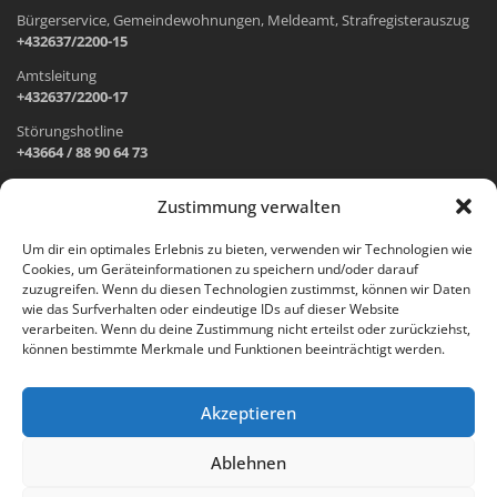
Bürgerservice, Gemeindewohnungen, Meldeamt, Strafregisterauszug
+432637/2200-15
Amtsleitung
+432637/2200-17
Störungshotline
+43664 / 88 90 64 73
Zustimmung verwalten
ADRESSE UND ÖFFNUNGSZEITEN
Um dir ein optimales Erlebnis zu bieten, verwenden wir Technologien wie
Cookies, um Geräteinformationen zu speichern und/oder darauf
Wr. Neustädter Straße 1
zuzugreifen. Wenn du diesen Technologien zustimmst, können wir Daten
2733 Grünbach am Schneeberg
wie das Surfverhalten oder eindeutige IDs auf dieser Website
verarbeiten. Wenn du deine Zustimmung nicht erteilst oder zurückziehst,
Öffnungszeiten Gemeindeamt:
können bestimmte Merkmale und Funktionen beeinträchtigt werden.
Montag: 8.00 – 12.00 Uhr und 14.00 – 18.00 Uhr
Dienstag und Mittwoch: 8.00 – 12.00 Uhr
Freitag: 8.00 – 12.00 Uhr
Akzeptieren
Email:
gemeinde@gruenbach-schneeberg.gv.at
Ablehnen