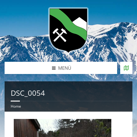
MENÜ
DSC_0054
Home