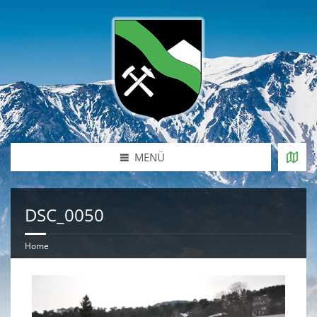
MENÜ
DSC_0050
Home