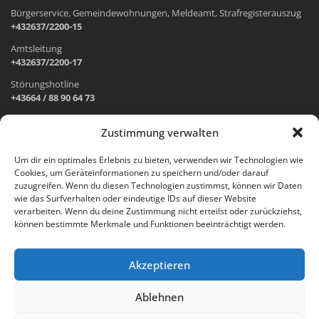
Bürgerservice, Gemeindewohnungen, Meldeamt, Strafregisterauszug
+432637/2200-15
Amtsleitung
+432637/2200-17
Störungshotline
+43664 / 88 90 64 73
Zustimmung verwalten
ADRESSE UND ÖFFNUNGSZEITEN
Um dir ein optimales Erlebnis zu bieten, verwenden wir Technologien wie
Cookies, um Geräteinformationen zu speichern und/oder darauf
Wr. Neustädter Straße 1
zuzugreifen. Wenn du diesen Technologien zustimmst, können wir Daten
2733 Grünbach am Schneeberg
wie das Surfverhalten oder eindeutige IDs auf dieser Website
verarbeiten. Wenn du deine Zustimmung nicht erteilst oder zurückziehst,
Öffnungszeiten Gemeindeamt:
können bestimmte Merkmale und Funktionen beeinträchtigt werden.
Montag: 8.00 – 12.00 Uhr und 14.00 – 18.00 Uhr
Dienstag und Mittwoch: 8.00 – 12.00 Uhr
Freitag: 8.00 – 12.00 Uhr
Akzeptieren
Email:
gemeinde@gruenbach-schneeberg.gv.at
Ablehnen