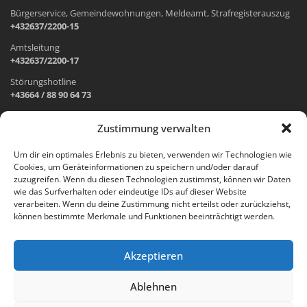
Bürgerservice, Gemeindewohnungen, Meldeamt, Strafregisterauszug
+432637/2200-15
Amtsleitung
+432637/2200-17
Störungshotline
+43664 / 88 90 64 73
Zustimmung verwalten
ADRESSE UND ÖFFNUNGSZEITEN
Um dir ein optimales Erlebnis zu bieten, verwenden wir Technologien wie
Cookies, um Geräteinformationen zu speichern und/oder darauf
Wr. Neustädter Straße 1
zuzugreifen. Wenn du diesen Technologien zustimmst, können wir Daten
2733 Grünbach am Schneeberg
wie das Surfverhalten oder eindeutige IDs auf dieser Website
verarbeiten. Wenn du deine Zustimmung nicht erteilst oder zurückziehst,
Öffnungszeiten Gemeindeamt:
können bestimmte Merkmale und Funktionen beeinträchtigt werden.
Montag: 8.00 – 12.00 Uhr und 14.00 – 18.00 Uhr
Dienstag und Mittwoch: 8.00 – 12.00 Uhr
Freitag: 8.00 – 12.00 Uhr
Akzeptieren
Email:
gemeinde@gruenbach-schneeberg.gv.at
Ablehnen