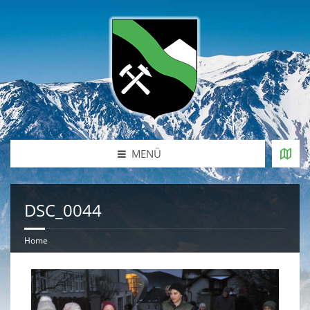
MENÜ
DSC_0044
Home