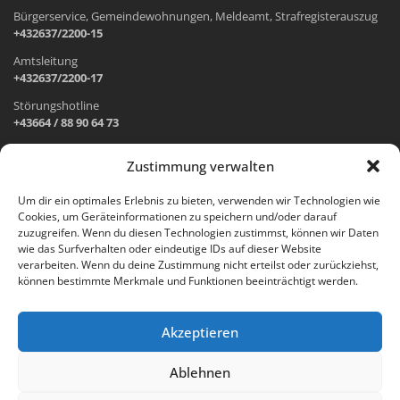
Bürgerservice, Gemeindewohnungen, Meldeamt, Strafregisterauszug
+432637/2200-15
Amtsleitung
+432637/2200-17
Störungshotline
+43664 / 88 90 64 73
Zustimmung verwalten
ADRESSE UND ÖFFNUNGSZEITEN
Um dir ein optimales Erlebnis zu bieten, verwenden wir Technologien wie
Cookies, um Geräteinformationen zu speichern und/oder darauf
Wr. Neustädter Straße 1
zuzugreifen. Wenn du diesen Technologien zustimmst, können wir Daten
2733 Grünbach am Schneeberg
wie das Surfverhalten oder eindeutige IDs auf dieser Website
verarbeiten. Wenn du deine Zustimmung nicht erteilst oder zurückziehst,
Öffnungszeiten Gemeindeamt:
können bestimmte Merkmale und Funktionen beeinträchtigt werden.
Montag: 8.00 – 12.00 Uhr und 14.00 – 18.00 Uhr
Dienstag und Mittwoch: 8.00 – 12.00 Uhr
Freitag: 8.00 – 12.00 Uhr
Akzeptieren
Email:
gemeinde@gruenbach-schneeberg.gv.at
Ablehnen