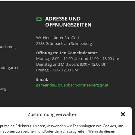
ADRESSE UND
ÖFFNUNGSZEITEN
Wr. Neustädter Straße 1
2733 Grünbach am Schneeberg
ourismus,
Öffnungszeiten Gemeindeamt:
Montag: 8.00 – 12.00 Uhr und 14.00 – 18.00 Uhr
Dienstag und Mittwoch: 8.00 – 12.00 Uhr
ndergarten,
Freitag: 8.00 – 12.00 Uhr
Email:
gemeinde@gruenbach-schneeberg.gv.at
ung,
en, Meldeamt,
Zustimmung verwalten
optimales Erlebnis zu bieten, verwenden wir Technologien wie Cookies, um
mationen zu speichern und/oder darauf zuzugreifen. Wenn du diesen