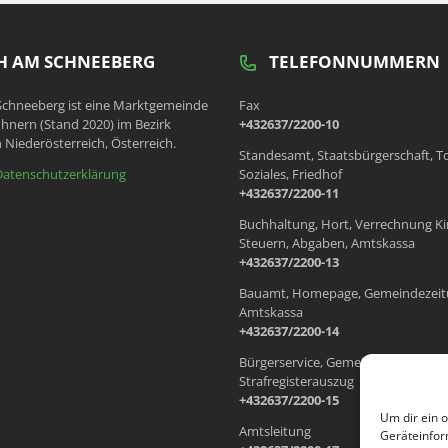
 AM SCHNEEBERG
TELEFONNUMMERN
chneeberg ist eine Marktgemeinde
Fax
hnern (Stand 2020) im Bezirk
+432637/2200-10
 Niederösterreich, Österreich.
Standesamt, Staatsbürgerschaft, T
Datenschutzerklärung
Soziales, Friedhof
+432637/2200-11
Buchhaltung, Hort, Verrechnung Ki
Steuern, Abgaben, Amtskassa
+432637/2200-13
Bauamt, Homepage, Gemeindezeit
Amtskassa
+432637/2200-14
Bürgerservice, Gemeindewohnung
Strafregisterauszug
+432637/2200-15
Um dir ein 
Amtsleitung
Geräteinfor