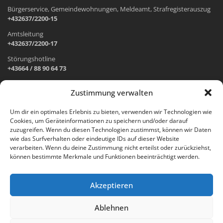
Bürgerservice, Gemeindewohnungen, Meldeamt, Strafregisterauszug
+432637/2200-15
Amtsleitung
+432637/2200-17
Störungshotline
+43664 / 88 90 64 73
Zustimmung verwalten
ADRESSE UND ÖFFNUNGSZEITEN
Um dir ein optimales Erlebnis zu bieten, verwenden wir Technologien wie
Cookies, um Geräteinformationen zu speichern und/oder darauf
Wr. Neustädter Straße 1
zuzugreifen. Wenn du diesen Technologien zustimmst, können wir Daten
2733 Grünbach am Schneeberg
wie das Surfverhalten oder eindeutige IDs auf dieser Website
verarbeiten. Wenn du deine Zustimmung nicht erteilst oder zurückziehst,
Öffnungszeiten Gemeindeamt:
können bestimmte Merkmale und Funktionen beeinträchtigt werden.
Montag: 8.00 – 12.00 Uhr und 14.00 – 18.00 Uhr
Dienstag und Mittwoch: 8.00 – 12.00 Uhr
Freitag: 8.00 – 12.00 Uhr
Akzeptieren
Email:
gemeinde@gruenbach-schneeberg.gv.at
Ablehnen