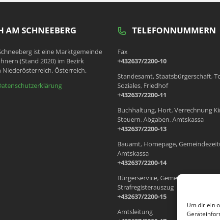
 AM SCHNEEBERG
TELEFONNUMMERN
chneeberg ist eine Marktgemeinde
Fax
hnern (Stand 2020) im Bezirk
+432637/2200-10
 Niederösterreich, Österreich.
Standesamt, Staatsbürgerschaft, T
Datenschutzerklärung
Soziales, Friedhof
+432637/2200-11
Buchhaltung, Hort, Verrechnung Ki
Steuern, Abgaben, Amtskassa
+432637/2200-13
Bauamt, Homepage, Gemeindezeit
Amtskassa
+432637/2200-14
Bürgerservice, Gemeindewohnung
Strafregisterauszug
+432637/2200-15
Um dir ein 
Amtsleitung
Geräteinfor