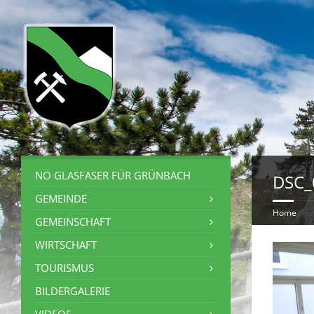
NÖ GLASFASER FÜR GRÜNBACH
DSC_
GEMEINDE
Home
GEMEINSCHAFT
WIRTSCHAFT
TOURISMUS
BILDERGALERIE