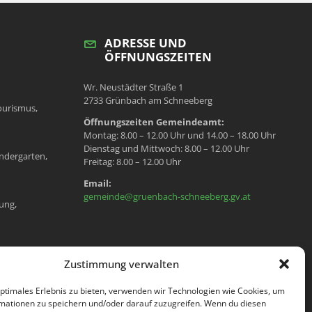
ADRESSE UND
ÖFFNUNGSZEITEN
Wr. Neustädter Straße 1
2733 Grünbach am Schneeberg
ourismus,
Öffnungszeiten Gemeindeamt:
Montag: 8.00 – 12.00 Uhr und 14.00 – 18.00 Uhr
Dienstag und Mittwoch: 8.00 – 12.00 Uhr
ndergarten,
Freitag: 8.00 – 12.00 Uhr
Email:
gemeinde@gruenbach-schneeberg.gv.at
ung,
en, Meldeamt,
Zustimmung verwalten
optimales Erlebnis zu bieten, verwenden wir Technologien wie Cookies, um
mationen zu speichern und/oder darauf zuzugreifen. Wenn du diesen