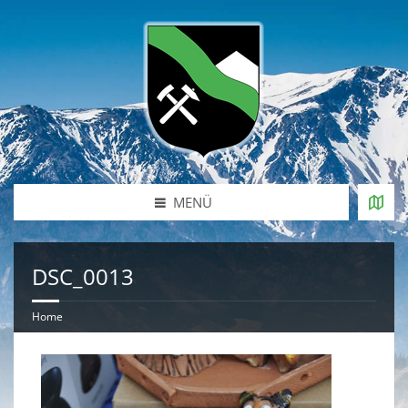
MENÜ
DSC_0013
Home