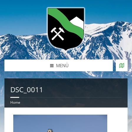
MENÜ
DSC_0011
Home