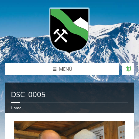
MENÜ
DSC_0005
Home