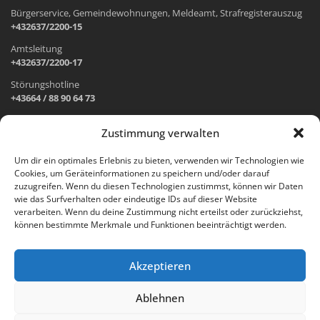
Bürgerservice, Gemeindewohnungen, Meldeamt, Strafregisterauszug
+432637/2200-15
Amtsleitung
+432637/2200-17
Störungshotline
+43664 / 88 90 64 73
Zustimmung verwalten
ADRESSE UND ÖFFNUNGSZEITEN
Um dir ein optimales Erlebnis zu bieten, verwenden wir Technologien wie
Cookies, um Geräteinformationen zu speichern und/oder darauf
Wr. Neustädter Straße 1
zuzugreifen. Wenn du diesen Technologien zustimmst, können wir Daten
2733 Grünbach am Schneeberg
wie das Surfverhalten oder eindeutige IDs auf dieser Website
verarbeiten. Wenn du deine Zustimmung nicht erteilst oder zurückziehst,
Öffnungszeiten Gemeindeamt:
können bestimmte Merkmale und Funktionen beeinträchtigt werden.
Montag: 8.00 – 12.00 Uhr und 14.00 – 18.00 Uhr
Dienstag und Mittwoch: 8.00 – 12.00 Uhr
Freitag: 8.00 – 12.00 Uhr
Akzeptieren
Email:
gemeinde@gruenbach-schneeberg.gv.at
Ablehnen