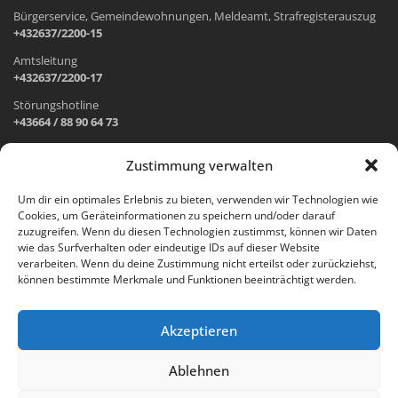
Bürgerservice, Gemeindewohnungen, Meldeamt, Strafregisterauszug
+432637/2200-15
Amtsleitung
+432637/2200-17
Störungshotline
+43664 / 88 90 64 73
Zustimmung verwalten
ADRESSE UND ÖFFNUNGSZEITEN
Um dir ein optimales Erlebnis zu bieten, verwenden wir Technologien wie
Cookies, um Geräteinformationen zu speichern und/oder darauf
Wr. Neustädter Straße 1
zuzugreifen. Wenn du diesen Technologien zustimmst, können wir Daten
2733 Grünbach am Schneeberg
wie das Surfverhalten oder eindeutige IDs auf dieser Website
verarbeiten. Wenn du deine Zustimmung nicht erteilst oder zurückziehst,
Öffnungszeiten Gemeindeamt:
können bestimmte Merkmale und Funktionen beeinträchtigt werden.
Montag: 8.00 – 12.00 Uhr und 14.00 – 18.00 Uhr
Dienstag und Mittwoch: 8.00 – 12.00 Uhr
Freitag: 8.00 – 12.00 Uhr
Akzeptieren
Email:
gemeinde@gruenbach-schneeberg.gv.at
Ablehnen