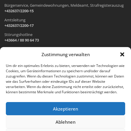
Bürgerservice, Gemeindewohnungen, Meldeamt, Strafregisterauszug
+432637/2200-15
Amtsleitung
+432637/2200-17
Störungshotline
+43664 / 88 90 64 73
Zustimmung verwalten
ADRESSE UND ÖFFNUNGSZEITEN
Um dir ein optimales Erlebnis zu bieten, verwenden wir Technologien wie
Cookies, um Geräteinformationen zu speichern und/oder darauf
Wr. Neustädter Straße 1
zuzugreifen. Wenn du diesen Technologien zustimmst, können wir Daten
2733 Grünbach am Schneeberg
wie das Surfverhalten oder eindeutige IDs auf dieser Website
verarbeiten. Wenn du deine Zustimmung nicht erteilst oder zurückziehst,
Öffnungszeiten Gemeindeamt:
können bestimmte Merkmale und Funktionen beeinträchtigt werden.
Montag: 8.00 – 12.00 Uhr und 14.00 – 18.00 Uhr
Dienstag und Mittwoch: 8.00 – 12.00 Uhr
Freitag: 8.00 – 12.00 Uhr
Akzeptieren
Email:
gemeinde@gruenbach-schneeberg.gv.at
Ablehnen