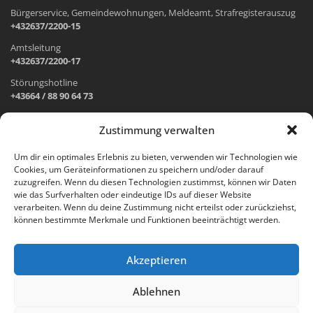
Bürgerservice, Gemeindewohnungen, Meldeamt, Strafregisterauszug
+432637/2200-15
Amtsleitung
+432637/2200-17
Störungshotline
+43664 / 88 90 64 73
Zustimmung verwalten
ADRESSE UND ÖFFNUNGSZEITEN
Um dir ein optimales Erlebnis zu bieten, verwenden wir Technologien wie
Cookies, um Geräteinformationen zu speichern und/oder darauf
Wr. Neustädter Straße 1
zuzugreifen. Wenn du diesen Technologien zustimmst, können wir Daten
2733 Grünbach am Schneeberg
wie das Surfverhalten oder eindeutige IDs auf dieser Website
verarbeiten. Wenn du deine Zustimmung nicht erteilst oder zurückziehst,
Öffnungszeiten Gemeindeamt:
können bestimmte Merkmale und Funktionen beeinträchtigt werden.
Montag: 8.00 – 12.00 Uhr und 14.00 – 18.00 Uhr
Dienstag und Mittwoch: 8.00 – 12.00 Uhr
Freitag: 8.00 – 12.00 Uhr
Akzeptieren
Email:
gemeinde@gruenbach-schneeberg.gv.at
Ablehnen