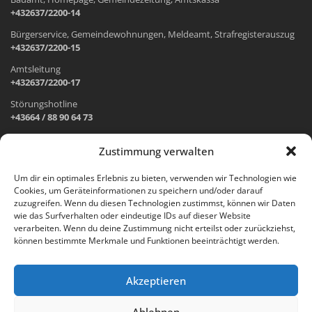
+432637/2200-14
Bürgerservice, Gemeindewohnungen, Meldeamt, Strafregisterauszug
+432637/2200-15
Amtsleitung
+432637/2200-17
Störungshotline
+43664 / 88 90 64 73
Zustimmung verwalten
ADRESSE UND ÖFFNUNGSZEITEN
Um dir ein optimales Erlebnis zu bieten, verwenden wir Technologien wie
Cookies, um Geräteinformationen zu speichern und/oder darauf
Wr. Neustädter Straße 1
zuzugreifen. Wenn du diesen Technologien zustimmst, können wir Daten
2733 Grünbach am Schneeberg
wie das Surfverhalten oder eindeutige IDs auf dieser Website
verarbeiten. Wenn du deine Zustimmung nicht erteilst oder zurückziehst,
Öffnungszeiten Gemeindeamt:
können bestimmte Merkmale und Funktionen beeinträchtigt werden.
Montag: 8.00 – 12.00 Uhr und 14.00 – 18.00 Uhr
Dienstag und Mittwoch: 8.00 – 12.00 Uhr
Freitag: 8.00 – 12.00 Uhr
Akzeptieren
Email:
gemeinde@gruenbach-schneeberg.gv.at
Ablehnen