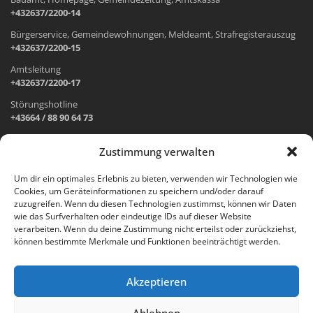
+432637/2200-14
Bürgerservice, Gemeindewohnungen, Meldeamt, Strafregisterauszug
+432637/2200-15
Amtsleitung
+432637/2200-17
Störungshotline
+43664 / 88 90 64 73
Zustimmung verwalten
ADRESSE UND ÖFFNUNGSZEITEN
Um dir ein optimales Erlebnis zu bieten, verwenden wir Technologien wie
Cookies, um Geräteinformationen zu speichern und/oder darauf
Wr. Neustädter Straße 1
zuzugreifen. Wenn du diesen Technologien zustimmst, können wir Daten
2733 Grünbach am Schneeberg
wie das Surfverhalten oder eindeutige IDs auf dieser Website
verarbeiten. Wenn du deine Zustimmung nicht erteilst oder zurückziehst,
Öffnungszeiten Gemeindeamt:
können bestimmte Merkmale und Funktionen beeinträchtigt werden.
Montag: 8.00 – 12.00 Uhr und 14.00 – 18.00 Uhr
Dienstag und Mittwoch: 8.00 – 12.00 Uhr
Freitag: 8.00 – 12.00 Uhr
Akzeptieren
Email:
gemeinde@gruenbach-schneeberg.gv.at
Ablehnen