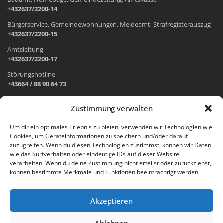
+432637/2200-14
Bürgerservice, Gemeindewohnungen, Meldeamt, Strafregisterauszug
+432637/2200-15
Amtsleitung
+432637/2200-17
Störungshotline
+43664 / 88 90 64 73
Zustimmung verwalten
ADRESSE UND ÖFFNUNGSZEITEN
Um dir ein optimales Erlebnis zu bieten, verwenden wir Technologien wie
Cookies, um Geräteinformationen zu speichern und/oder darauf
Wr. Neustädter Straße 1
zuzugreifen. Wenn du diesen Technologien zustimmst, können wir Daten
2733 Grünbach am Schneeberg
wie das Surfverhalten oder eindeutige IDs auf dieser Website
verarbeiten. Wenn du deine Zustimmung nicht erteilst oder zurückziehst,
Öffnungszeiten Gemeindeamt:
können bestimmte Merkmale und Funktionen beeinträchtigt werden.
Montag: 8.00 – 12.00 Uhr und 14.00 – 18.00 Uhr
Dienstag und Mittwoch: 8.00 – 12.00 Uhr
Freitag: 8.00 – 12.00 Uhr
Akzeptieren
Email:
gemeinde@gruenbach-schneeberg.gv.at
Ablehnen