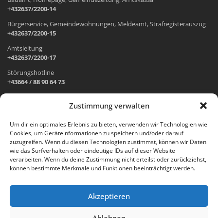
+432637/2200-14
Bürgerservice, Gemeindewohnungen, Meldeamt, Strafregisterauszug
+432637/2200-15
Amtsleitung
+432637/2200-17
Störungshotline
+43664 / 88 90 64 73
Zustimmung verwalten
ADRESSE UND ÖFFNUNGSZEITEN
Um dir ein optimales Erlebnis zu bieten, verwenden wir Technologien wie
Cookies, um Geräteinformationen zu speichern und/oder darauf
Wr. Neustädter Straße 1
zuzugreifen. Wenn du diesen Technologien zustimmst, können wir Daten
2733 Grünbach am Schneeberg
wie das Surfverhalten oder eindeutige IDs auf dieser Website
verarbeiten. Wenn du deine Zustimmung nicht erteilst oder zurückziehst,
Öffnungszeiten Gemeindeamt:
können bestimmte Merkmale und Funktionen beeinträchtigt werden.
Montag: 8.00 – 12.00 Uhr und 14.00 – 18.00 Uhr
Dienstag und Mittwoch: 8.00 – 12.00 Uhr
Freitag: 8.00 – 12.00 Uhr
Akzeptieren
Email:
gemeinde@gruenbach-schneeberg.gv.at
Ablehnen