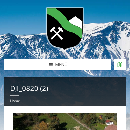
MENÜ
DJI_0820 (2)
Home