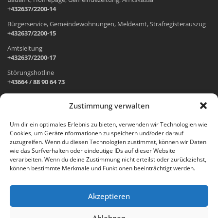
+432637/2200-14
Bürgerservice, Gemeindewohnungen, Meldeamt, Strafregisterauszug
+432637/2200-15
Amtsleitung
+432637/2200-17
Störungshotline
+43664 / 88 90 64 73
Zustimmung verwalten
ADRESSE UND ÖFFNUNGSZEITEN
Um dir ein optimales Erlebnis zu bieten, verwenden wir Technologien wie
Cookies, um Geräteinformationen zu speichern und/oder darauf
Wr. Neustädter Straße 1
zuzugreifen. Wenn du diesen Technologien zustimmst, können wir Daten
2733 Grünbach am Schneeberg
wie das Surfverhalten oder eindeutige IDs auf dieser Website
verarbeiten. Wenn du deine Zustimmung nicht erteilst oder zurückziehst,
Öffnungszeiten Gemeindeamt:
können bestimmte Merkmale und Funktionen beeinträchtigt werden.
Montag: 8.00 – 12.00 Uhr und 14.00 – 18.00 Uhr
Dienstag und Mittwoch: 8.00 – 12.00 Uhr
Freitag: 8.00 – 12.00 Uhr
Akzeptieren
Email:
gemeinde@gruenbach-schneeberg.gv.at
Ablehnen