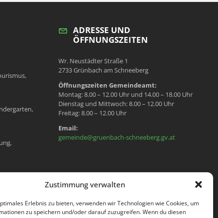
ADRESSE UND
ÖFFNUNGSZEITEN
Wr. Neustädter Straße 1
2733 Grünbach am Schneeberg
ourismus,
Öffnungszeiten Gemeindeamt:
Montag: 8.00 – 12.00 Uhr und 14.00 – 18.00 Uhr
Dienstag und Mittwoch: 8.00 – 12.00 Uhr
ndergarten,
Freitag: 8.00 – 12.00 Uhr
Email:
gemeinde@gruenbach-schneeberg.gv.at
ung,
en, Meldeamt,
Zustimmung verwalten
optimales Erlebnis zu bieten, verwenden wir Technologien wie Cookies, um
mationen zu speichern und/oder darauf zuzugreifen. Wenn du diesen