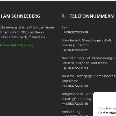
 AM SCHNEEBERG
TELEFONNUMMERN
chneeberg ist eine Marktgemeinde
Fax
hnern (Stand 2020) im Bezirk
+432637/2200-10
 Niederösterreich, Österreich.
Standesamt, Staatsbürgerschaft, T
Datenschutzerklärung
Soziales, Friedhof
+432637/2200-11
Buchhaltung, Hort, Verrechnung Ki
Steuern, Abgaben, Amtskassa
+432637/2200-13
Bauamt, Homepage, Gemeindezeit
Amtskassa
+432637/2200-14
Bürgerservice, Gemeindewohnung
Strafregisterauszug
+432637/2200-15
Um dir ein 
Amtsleitung
Geräteinfor