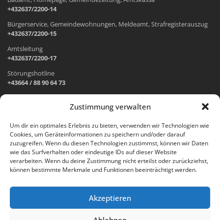
+432637/2200-14
Bürgerservice, Gemeindewohnungen, Meldeamt, Strafregisterauszug
+432637/2200-15
Amtsleitung
+432637/2200-17
Störungshotline
+43664 / 88 90 64 73
Zustimmung verwalten
ADRESSE UND ÖFFNUNGSZEITEN
Um dir ein optimales Erlebnis zu bieten, verwenden wir Technologien wie
Cookies, um Geräteinformationen zu speichern und/oder darauf
Wr. Neustädter Straße 1
zuzugreifen. Wenn du diesen Technologien zustimmst, können wir Daten
2733 Grünbach am Schneeberg
wie das Surfverhalten oder eindeutige IDs auf dieser Website
verarbeiten. Wenn du deine Zustimmung nicht erteilst oder zurückziehst,
Öffnungszeiten Gemeindeamt:
können bestimmte Merkmale und Funktionen beeinträchtigt werden.
Montag: 8.00 – 12.00 Uhr und 14.00 – 18.00 Uhr
Dienstag und Mittwoch: 8.00 – 12.00 Uhr
Freitag: 8.00 – 12.00 Uhr
Akzeptieren
Email:
gemeinde@gruenbach-schneeberg.gv.at
Ablehnen