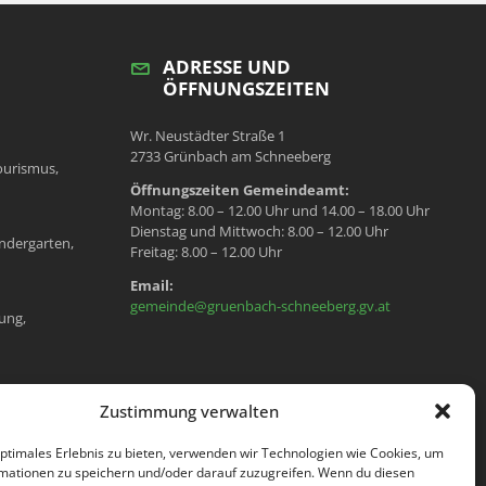
ADRESSE UND
ÖFFNUNGSZEITEN
Wr. Neustädter Straße 1
2733 Grünbach am Schneeberg
ourismus,
Öffnungszeiten Gemeindeamt:
Montag: 8.00 – 12.00 Uhr und 14.00 – 18.00 Uhr
Dienstag und Mittwoch: 8.00 – 12.00 Uhr
ndergarten,
Freitag: 8.00 – 12.00 Uhr
Email:
gemeinde@gruenbach-schneeberg.gv.at
ung,
en, Meldeamt,
Zustimmung verwalten
optimales Erlebnis zu bieten, verwenden wir Technologien wie Cookies, um
mationen zu speichern und/oder darauf zuzugreifen. Wenn du diesen