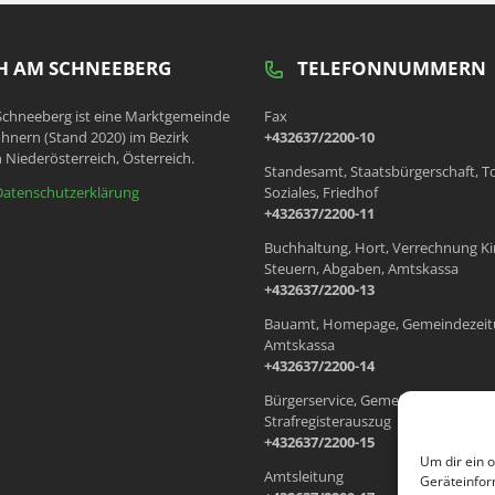
 AM SCHNEEBERG
TELEFONNUMMERN
chneeberg ist eine Marktgemeinde
Fax
hnern (Stand 2020) im Bezirk
+432637/2200-10
 Niederösterreich, Österreich.
Standesamt, Staatsbürgerschaft, T
Datenschutzerklärung
Soziales, Friedhof
+432637/2200-11
Buchhaltung, Hort, Verrechnung Ki
Steuern, Abgaben, Amtskassa
+432637/2200-13
Bauamt, Homepage, Gemeindezeit
Amtskassa
+432637/2200-14
Bürgerservice, Gemeindewohnung
Strafregisterauszug
+432637/2200-15
Um dir ein 
Amtsleitung
Geräteinfor