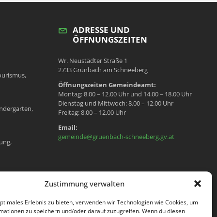
ADRESSE UND
ÖFFNUNGSZEITEN
Wr. Neustädter Straße 1
2733 Grünbach am Schneeberg
ourismus,
Öffnungszeiten Gemeindeamt:
Montag: 8.00 – 12.00 Uhr und 14.00 – 18.00 Uhr
Dienstag und Mittwoch: 8.00 – 12.00 Uhr
ndergarten,
Freitag: 8.00 – 12.00 Uhr
Email:
gemeinde@gruenbach-schneeberg.gv.at
ung,
en, Meldeamt,
Zustimmung verwalten
optimales Erlebnis zu bieten, verwenden wir Technologien wie Cookies, um
mationen zu speichern und/oder darauf zuzugreifen. Wenn du diesen