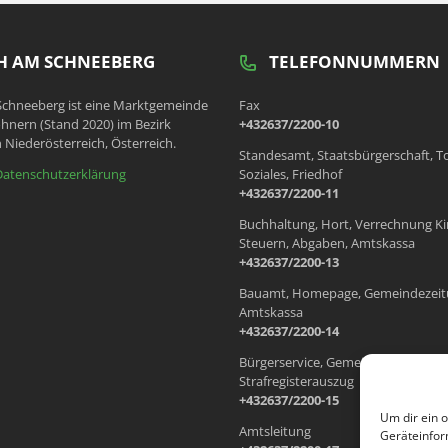
 AM SCHNEEBERG
TELEFONNUMMERN
chneeberg ist eine Marktgemeinde
Fax
hnern (Stand 2020) im Bezirk
+432637/2200-10
 Niederösterreich, Österreich.
Standesamt, Staatsbürgerschaft, T
Datenschutzerklärung
Soziales, Friedhof
+432637/2200-11
Buchhaltung, Hort, Verrechnung Ki
Steuern, Abgaben, Amtskassa
+432637/2200-13
Bauamt, Homepage, Gemeindezeit
Amtskassa
+432637/2200-14
Bürgerservice, Gemeindewohnung
Strafregisterauszug
+432637/2200-15
Um dir ein 
Amtsleitung
Geräteinfor