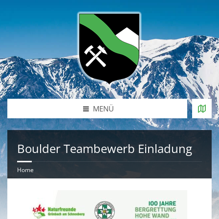
MENÜ
Boulder Teambewerb Einladung
Home