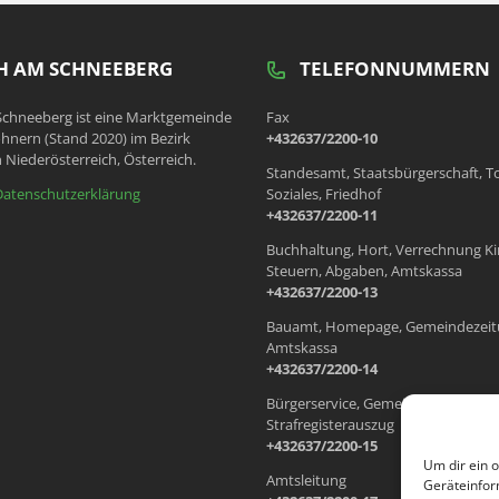
 AM SCHNEEBERG
TELEFONNUMMERN
chneeberg ist eine Marktgemeinde
Fax
hnern (Stand 2020) im Bezirk
+432637/2200-10
 Niederösterreich, Österreich.
Standesamt, Staatsbürgerschaft, T
Datenschutzerklärung
Soziales, Friedhof
+432637/2200-11
Buchhaltung, Hort, Verrechnung Ki
Steuern, Abgaben, Amtskassa
+432637/2200-13
Bauamt, Homepage, Gemeindezeit
Amtskassa
+432637/2200-14
Bürgerservice, Gemeindewohnung
Strafregisterauszug
+432637/2200-15
Um dir ein 
Amtsleitung
Geräteinfor