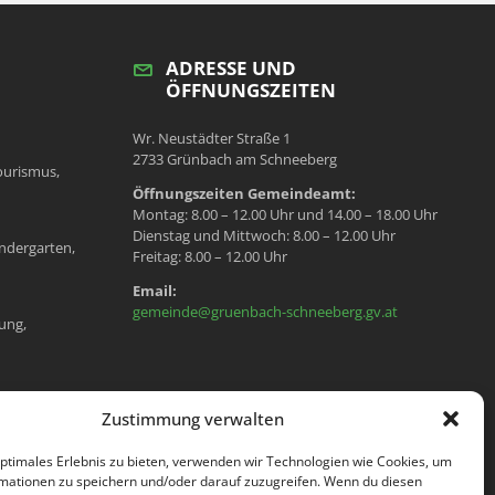
ADRESSE UND
ÖFFNUNGSZEITEN
Wr. Neustädter Straße 1
2733 Grünbach am Schneeberg
ourismus,
Öffnungszeiten Gemeindeamt:
Montag: 8.00 – 12.00 Uhr und 14.00 – 18.00 Uhr
Dienstag und Mittwoch: 8.00 – 12.00 Uhr
ndergarten,
Freitag: 8.00 – 12.00 Uhr
Email:
gemeinde@gruenbach-schneeberg.gv.at
ung,
en, Meldeamt,
Zustimmung verwalten
optimales Erlebnis zu bieten, verwenden wir Technologien wie Cookies, um
mationen zu speichern und/oder darauf zuzugreifen. Wenn du diesen