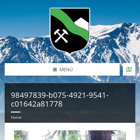
MENÜ
98497839-b075-4921-9541-
c01642a81778
Home