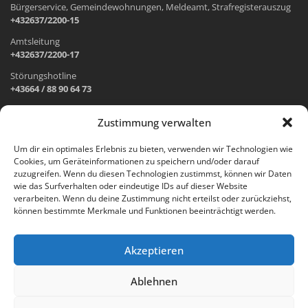
Bürgerservice, Gemeindewohnungen, Meldeamt, Strafregisterauszug
+432637/2200-15
Amtsleitung
+432637/2200-17
Störungshotline
+43664 / 88 90 64 73
Zustimmung verwalten
ADRESSE UND ÖFFNUNGSZEITEN
Um dir ein optimales Erlebnis zu bieten, verwenden wir Technologien wie
Cookies, um Geräteinformationen zu speichern und/oder darauf
Wr. Neustädter Straße 1
zuzugreifen. Wenn du diesen Technologien zustimmst, können wir Daten
2733 Grünbach am Schneeberg
wie das Surfverhalten oder eindeutige IDs auf dieser Website
verarbeiten. Wenn du deine Zustimmung nicht erteilst oder zurückziehst,
Öffnungszeiten Gemeindeamt:
können bestimmte Merkmale und Funktionen beeinträchtigt werden.
Montag: 8.00 – 12.00 Uhr und 14.00 – 18.00 Uhr
Dienstag und Mittwoch: 8.00 – 12.00 Uhr
Freitag: 8.00 – 12.00 Uhr
Akzeptieren
Email:
gemeinde@gruenbach-schneeberg.gv.at
Ablehnen