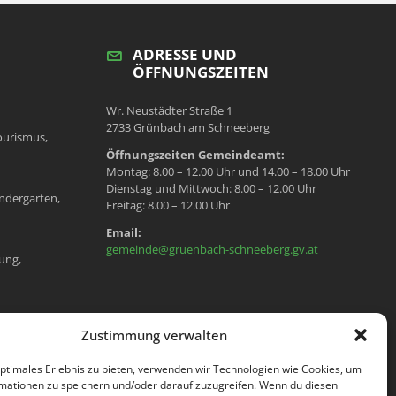
ADRESSE UND
ÖFFNUNGSZEITEN
Wr. Neustädter Straße 1
2733 Grünbach am Schneeberg
ourismus,
Öffnungszeiten Gemeindeamt:
Montag: 8.00 – 12.00 Uhr und 14.00 – 18.00 Uhr
Dienstag und Mittwoch: 8.00 – 12.00 Uhr
ndergarten,
Freitag: 8.00 – 12.00 Uhr
Email:
gemeinde@gruenbach-schneeberg.gv.at
ung,
en, Meldeamt,
Zustimmung verwalten
optimales Erlebnis zu bieten, verwenden wir Technologien wie Cookies, um
mationen zu speichern und/oder darauf zuzugreifen. Wenn du diesen