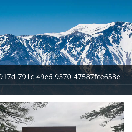
917d-791c-49e6-9370-47587fce658e