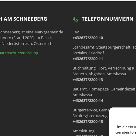
 AM SCHNEEBERG
TELEFONNUMMERN
chneeberg ist eine Marktgemeinde
Fax
hnern (Stand 2020) im Bezirk
+432637/2200-10
 Niederösterreich, Österreich.
Standesamt, Staatsbürgerschaft, T
Datenschutzerklärung
Soziales, Friedhof
+432637/2200-11
Buchhaltung, Hort, Verrechnung Ki
Steuern, Abgaben, Amtskassa
+432637/2200-13
Bauamt, Homepage, Gemeindezeit
Amtskassa
+432637/2200-14
Bürgerservice, Gemeindewohnung
Strafregisterauszug
+432637/2200-15
Um dir ein 
Amtsleitung
Geräteinfor