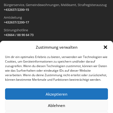
Bürgerservice, Gemeindewohnungen, Meldeamt, Strafregisterauszug
+432637/2200-15
Amtsleitung
+432637/2200-17
Störungshotline
+43664 / 88 90 64 73
Zustimmung verwalten
ADRESSE UND ÖFFNUNGSZEITEN
Um dir ein optimales Erlebnis zu bieten, verwenden wir Technologien wie
Cookies, um Geräteinformationen zu speichern und/oder darauf
Wr. Neustädter Straße 1
zuzugreifen. Wenn du diesen Technologien zustimmst, können wir Daten
2733 Grünbach am Schneeberg
wie das Surfverhalten oder eindeutige IDs auf dieser Website
verarbeiten. Wenn du deine Zustimmung nicht erteilst oder zurückziehst,
Öffnungszeiten Gemeindeamt:
können bestimmte Merkmale und Funktionen beeinträchtigt werden.
Montag: 8.00 – 12.00 Uhr und 14.00 – 18.00 Uhr
Dienstag und Mittwoch: 8.00 – 12.00 Uhr
Freitag: 8.00 – 12.00 Uhr
Akzeptieren
Email:
gemeinde@gruenbach-schneeberg.gv.at
Ablehnen