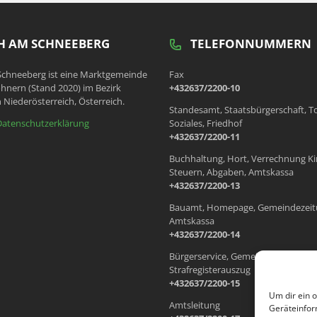
 AM SCHNEEBERG
TELEFONNUMMERN
chneeberg ist eine Marktgemeinde
Fax
hnern (Stand 2020) im Bezirk
+432637/2200-10
 Niederösterreich, Österreich.
Standesamt, Staatsbürgerschaft, T
Datenschutzerklärung
Soziales, Friedhof
+432637/2200-11
Buchhaltung, Hort, Verrechnung Ki
Steuern, Abgaben, Amtskassa
+432637/2200-13
Bauamt, Homepage, Gemeindezeit
Amtskassa
+432637/2200-14
Bürgerservice, Gemeindewohnung
Strafregisterauszug
+432637/2200-15
Um dir ein 
Amtsleitung
Geräteinfor