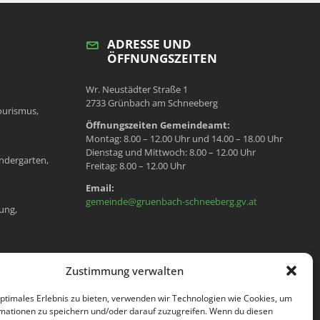
ADRESSE UND
ÖFFNUNGSZEITEN
Wr. Neustädter Straße 1
2733 Grünbach am Schneeberg
ourismus,
Öffnungszeiten Gemeindeamt:
Montag: 8.00 – 12.00 Uhr und 14.00 – 18.00 Uhr
Dienstag und Mittwoch: 8.00 – 12.00 Uhr
ndergarten,
Freitag: 8.00 – 12.00 Uhr
Email:
gemeinde@gruenbach-schneeberg.gv.at
ung,
en, Meldeamt,
Zustimmung verwalten
optimales Erlebnis zu bieten, verwenden wir Technologien wie Cookies, um
mationen zu speichern und/oder darauf zuzugreifen. Wenn du diesen