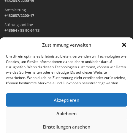
+432637/2200-15
Amtsleitung
+432637/2200-17
Störungshotline
+43664 / 88 90 64 73
Zustimmung verwalten
ADRESSE UND ÖFFNUNGSZEITEN
Um dir ein optimales Erlebnis zu bieten, verwenden wir Technologien wie
Cookies, um Geräteinformationen zu speichern und/oder darauf
Wr. Neustädter Straße 1
zuzugreifen. Wenn du diesen Technologien zustimmst, können wir Daten
2733 Grünbach am Schneeberg
wie das Surfverhalten oder eindeutige IDs auf dieser Website
verarbeiten. Wenn du deine Zustimmung nicht erteilst oder zurückziehst,
Öffnungszeiten Gemeindeamt:
können bestimmte Merkmale und Funktionen beeinträchtigt werden.
Montag: 8.00 – 12.00 Uhr und 14.00 – 18.00 Uhr
Dienstag und Mittwoch: 8.00 – 12.00 Uhr
Freitag: 8.00 – 12.00 Uhr
Akzeptieren
Email:
gemeinde@gruenbach-schneeberg.gv.at
Ablehnen
Einstellungen ansehen