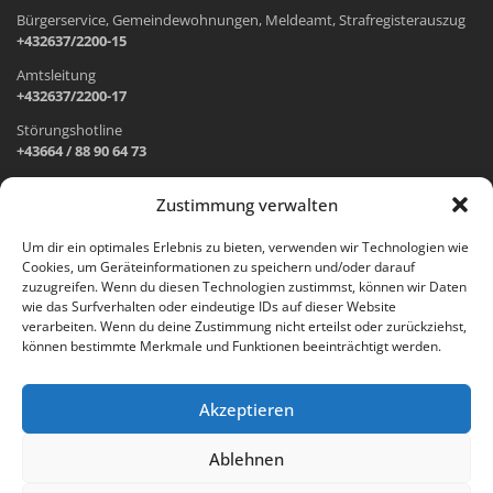
Bürgerservice, Gemeindewohnungen, Meldeamt, Strafregisterauszug
+432637/2200-15
Amtsleitung
+432637/2200-17
Störungshotline
+43664 / 88 90 64 73
Zustimmung verwalten
ADRESSE UND ÖFFNUNGSZEITEN
Um dir ein optimales Erlebnis zu bieten, verwenden wir Technologien wie
Cookies, um Geräteinformationen zu speichern und/oder darauf
Wr. Neustädter Straße 1
zuzugreifen. Wenn du diesen Technologien zustimmst, können wir Daten
2733 Grünbach am Schneeberg
wie das Surfverhalten oder eindeutige IDs auf dieser Website
verarbeiten. Wenn du deine Zustimmung nicht erteilst oder zurückziehst,
Öffnungszeiten Gemeindeamt:
können bestimmte Merkmale und Funktionen beeinträchtigt werden.
Montag: 8.00 – 12.00 Uhr und 14.00 – 18.00 Uhr
Dienstag und Mittwoch: 8.00 – 12.00 Uhr
Freitag: 8.00 – 12.00 Uhr
Akzeptieren
Email:
gemeinde@gruenbach-schneeberg.gv.at
Ablehnen