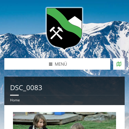
MENÜ
DSC_0083
Home