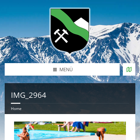
MENÜ
IMG_2964
Home