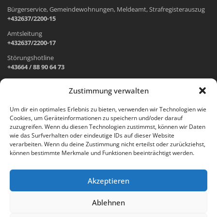
Bürgerservice, Gemeindewohnungen, Meldeamt, Strafregisterauszug
+432637/2200-15
Amtsleitung
+432637/2200-17
Störungshotline
+43664 / 88 90 64 73
Zustimmung verwalten
ADRESSE UND ÖFFNUNGSZEITEN
Um dir ein optimales Erlebnis zu bieten, verwenden wir Technologien wie
Cookies, um Geräteinformationen zu speichern und/oder darauf
Wr. Neustädter Straße 1
zuzugreifen. Wenn du diesen Technologien zustimmst, können wir Daten
2733 Grünbach am Schneeberg
wie das Surfverhalten oder eindeutige IDs auf dieser Website
verarbeiten. Wenn du deine Zustimmung nicht erteilst oder zurückziehst,
Öffnungszeiten Gemeindeamt:
können bestimmte Merkmale und Funktionen beeinträchtigt werden.
Montag: 8.00 – 12.00 Uhr und 14.00 – 18.00 Uhr
Dienstag und Mittwoch: 8.00 – 12.00 Uhr
Freitag: 8.00 – 12.00 Uhr
Akzeptieren
Email:
gemeinde@gruenbach-schneeberg.gv.at
Ablehnen