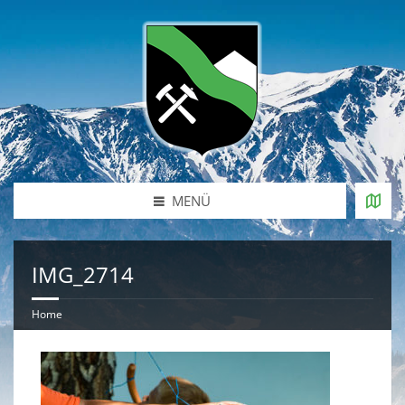
MENÜ
IMG_2714
Home