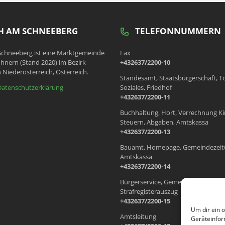
 AM SCHNEEBERG
TELEFONNUMMERN
chneeberg ist eine Marktgemeinde
Fax
hnern (Stand 2020) im Bezirk
+432637/2200-10
 Niederösterreich, Österreich.
Standesamt, Staatsbürgerschaft, T
Datenschutzerklärung
Soziales, Friedhof
+432637/2200-11
Buchhaltung, Hort, Verrechnung Ki
Steuern, Abgaben, Amtskassa
+432637/2200-13
Bauamt, Homepage, Gemeindezeit
Amtskassa
+432637/2200-14
Bürgerservice, Gemeindewohnung
Strafregisterauszug
+432637/2200-15
Um dir ein 
Amtsleitung
Geräteinfor