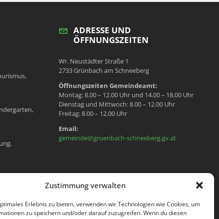
ADRESSE UND
ÖFFNUNGSZEITEN
Wr. Neustädter Straße 1
2733 Grünbach am Schneeberg
ourismus,
Öffnungszeiten Gemeindeamt:
Montag: 8.00 – 12.00 Uhr und 14.00 – 18.00 Uhr
Dienstag und Mittwoch: 8.00 – 12.00 Uhr
ndergarten,
Freitag: 8.00 – 12.00 Uhr
Email:
gemeinde@gruenbach-schneeberg.gv.at
ung,
en, Meldeamt,
Zustimmung verwalten
optimales Erlebnis zu bieten, verwenden wir Technologien wie Cookies, um
mationen zu speichern und/oder darauf zuzugreifen. Wenn du diesen