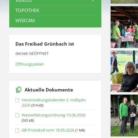
VIDEOS
TOPOTHEK
WEBCAM
Das Freibad Grünbach ist
derzeit GEÖFFNET
Öffnungszeiten
Aktuelle Dokumente
Veranstaltungskalender 2. Halbjahr
2026
(314 kB)
Wasserleitungsordnung 15.06.2026
(505 kB)
GR-Protokoll vom 18.05.2026
(1 MB)