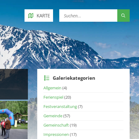
KARTE
Galeriekategorien
Allgemein
(4)
Ferienspiel
(20)
Festveranstaltung
(7)
Gemeinde
(57)
Gemeinschaft
(19)
Impressionen
(17)