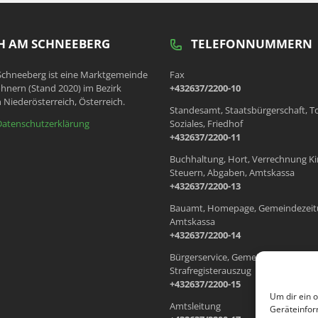
 AM SCHNEEBERG
TELEFONNUMMERN
chneeberg ist eine Marktgemeinde
Fax
hnern (Stand 2020) im Bezirk
+432637/2200-10
 Niederösterreich, Österreich.
Standesamt, Staatsbürgerschaft, T
Datenschutzerklärung
Soziales, Friedhof
+432637/2200-11
Buchhaltung, Hort, Verrechnung Ki
Steuern, Abgaben, Amtskassa
+432637/2200-13
Bauamt, Homepage, Gemeindezeit
Amtskassa
+432637/2200-14
Bürgerservice, Gemeindewohnung
Strafregisterauszug
+432637/2200-15
Um dir ein 
Amtsleitung
Geräteinfor