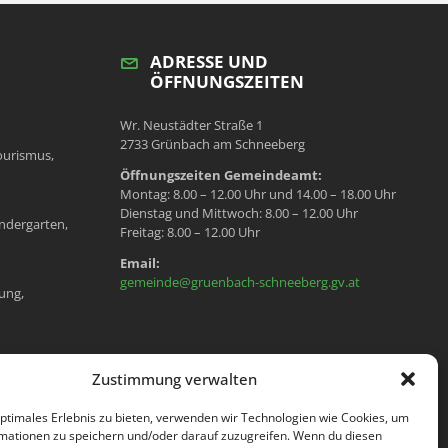
ADRESSE UND
ÖFFNUNGSZEITEN
Wr. Neustädter Straße 1
2733 Grünbach am Schneeberg
ourismus,
Öffnungszeiten Gemeindeamt:
Montag: 8.00 – 12.00 Uhr und 14.00 – 18.00 Uhr
Dienstag und Mittwoch: 8.00 – 12.00 Uhr
ndergarten,
Freitag: 8.00 – 12.00 Uhr
Email:
gemeinde@gruenbach-schneeberg.gv.at
ung,
en, Meldeamt,
Zustimmung verwalten
optimales Erlebnis zu bieten, verwenden wir Technologien wie Cookies, um
mationen zu speichern und/oder darauf zuzugreifen. Wenn du diesen